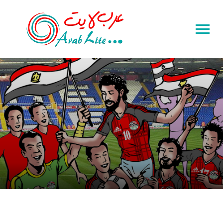
Toggle
sidebar
&
navigation