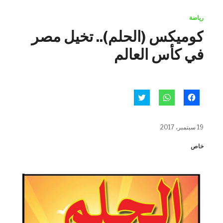
رياضة
كوميكس (الحلم).. تخيل مصر
في كأس العالم
انقر
انقر
اضغط
للمشاركة
للمشاركة
للمشاركة
على
على
على
فيسبوك
WhatsApp
تويتر
(فتح
(فتح
(فتح
19 سبتمبر، 2017
في
في
في
نافذة
نافذة
نافذة
جديدة)
جديدة)
جديدة)
خاص