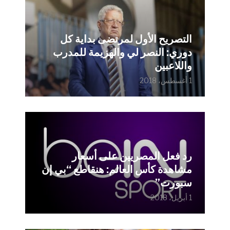
التصريح الأول لمرتضى بداية كل
دوري: النصر لي والهزيمة للمدرب
واللاعبين
1 أغسطس، 2018
رد فعل المصريين على أسعار
مشاهدة كأس العالم: هنقاطع “بي إن
سبورت”
1 أبريل، 2018