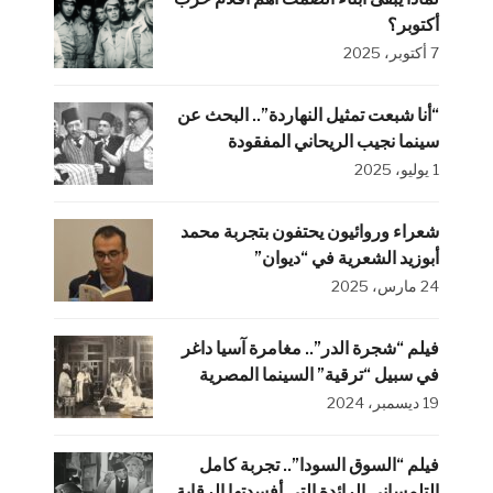
أكتوبر؟
7 أكتوبر، 2025
“أنا شبعت تمثيل النهاردة”.. البحث عن
سينما نجيب الريحاني المفقودة
1 يوليو، 2025
شعراء وروائيون يحتفون بتجربة محمد
أبوزيد الشعرية في “ديوان”
24 مارس، 2025
فيلم “شجرة الدر”.. مغامرة آسيا داغر
في سبيل “ترقية” السينما المصرية
19 ديسمبر، 2024
فيلم “السوق السودا”.. تجربة كامل
التلمساني الرائدة التي أفسدتها الرقابة