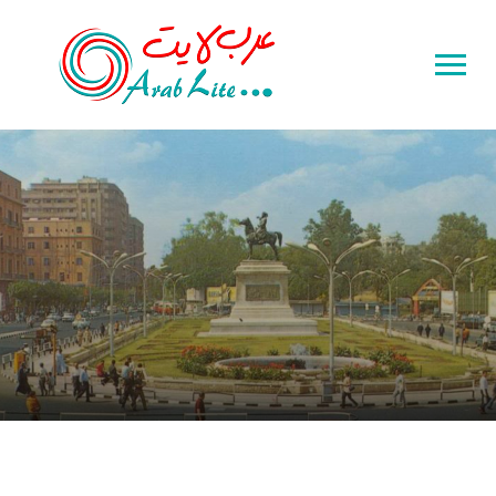
Toggle
sidebar
&
navigation