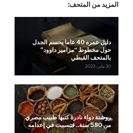
المزيد من المتحف:
دليل عمره 40 عاما يحسم الجدل
حول مخطوط “مزامير داوود”
بالمتحف القبطي
30 يناير، 2023
روشتة دواء نادرة كتبها طبيب مصري
من 580 سنة.. فتسببت في إعدامه