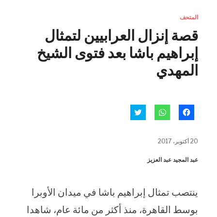
المتحف
قصة إنزال العرابيين لتمثال
إبراهيم باشا بعد فتوى الشيخ
المهدي
انقر
انقر
اضغط
للمشاركة
للمشاركة
للمشاركة
على
على
على
فيسبوك
WhatsApp
تويتر
(فتح
(فتح
(فتح
20 أكتوبر، 2017
في
في
في
نافذة
نافذة
نافذة
جديدة)
جديدة)
جديدة)
عبد المجيد عبد العزيز
ينتصب تمثال إبراهيم باشا في ميدان الأوبرا
بوسط القاهرة، منذ أكثر من مائة عام، شاهدا