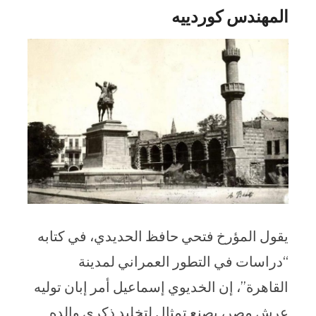
المهندس كوردييه
يقول المؤرخ فتحي حافظ الحديدي، في كتابه
“دراسات في التطور العمراني لمدينة
القاهرة”، إن الخديوي إسماعيل أمر إبان توليه
عرش مصر، بصنع تمثال لتخليد ذكرى والده