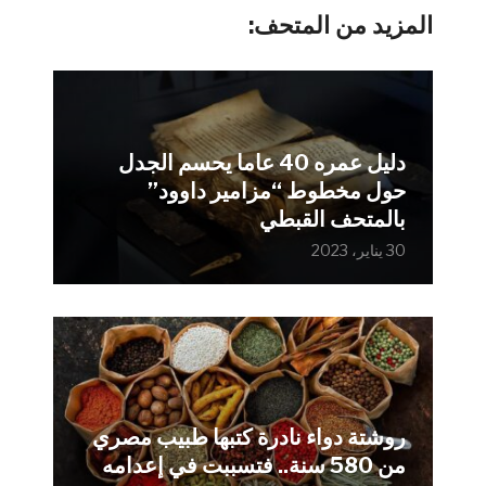
المزيد من المتحف:
دليل عمره 40 عاما يحسم الجدل
حول مخطوط “مزامير داوود”
بالمتحف القبطي
30 يناير، 2023
روشتة دواء نادرة كتبها طبيب مصري
من 580 سنة.. فتسببت في إعدامه