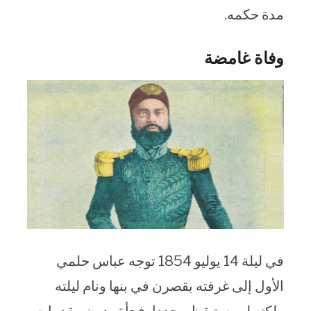
مدة حكمه.
وفاة غامضة
في ليلة 14 يوليو 1854 توجه عباس حلمي
الأول إلى غرفته بقصرن في بنها ونام ليلته
ولكنه لم يستيقظ مجددا، فجأة ودون مقدمات