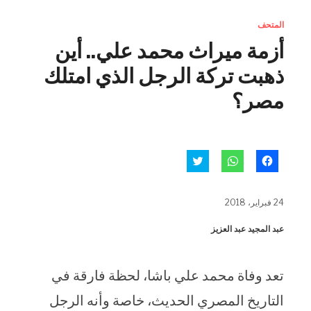
المتحف
أزمة ميراث محمد علي.. أين
ذهبت تركة الرجل الذي امتلك
مصر؟
انقر
انقر
اضغط
للمشاركة
للمشاركة
للمشاركة
على
على
على
فيسبوك
WhatsApp
تويتر
(فتح
(فتح
(فتح
24 فبراير، 2018
في
في
في
نافذة
نافذة
نافذة
جديدة)
جديدة)
جديدة)
عبد المجيد عبد العزيز
تعد وفاة محمد علي باشا، لحظة فارقة في
التاريخ المصري الحديث، خاصة وأنه الرجل