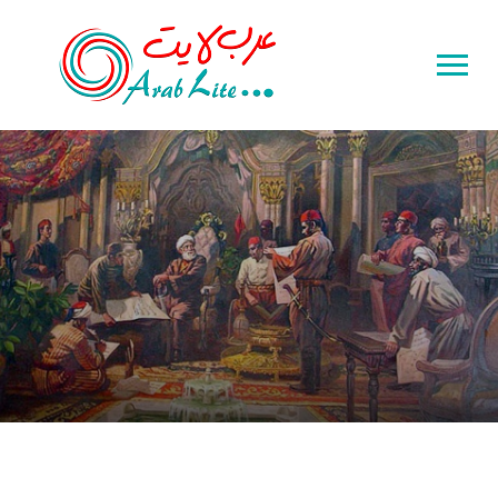
Toggle
sidebar
&
navigation