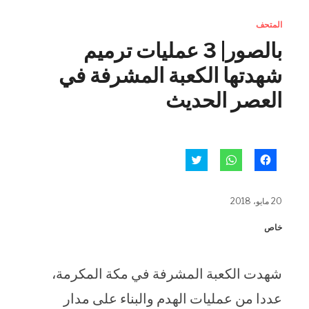
المتحف
بالصور| 3 عمليات ترميم
شهدتها الكعبة المشرفة في
العصر الحديث
انقر
انقر
اضغط
للمشاركة
للمشاركة
للمشاركة
على
على
على
فيسبوك
WhatsApp
تويتر
(فتح
(فتح
(فتح
20 مايو، 2018
في
في
في
نافذة
نافذة
نافذة
جديدة)
جديدة)
جديدة)
خاص
شهدت الكعبة المشرفة في مكة المكرمة،
عددا من عمليات الهدم والبناء على مدار