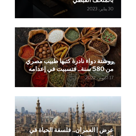
30 يناير، 2023
روشتة دواء نادرة كتبها طبيب مصري
من 580 سنة.. فتسببت في إعدامه
17 أكتوبر، 2022
عرض | العمران.. فلسفة الحياة في