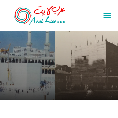
Toggle
sidebar
&
navigation