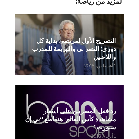
المزيد من رياضة:
التصريح الأول لمرتضى بداية كل
دوري: النصر لي والهزيمة للمدرب
واللاعبين
1 أغسطس، 2018
رد فعل المصريين على أسعار
مشاهدة كأس العالم: هنقاطع “بي إن
سبورت”
1 أبريل، 2018