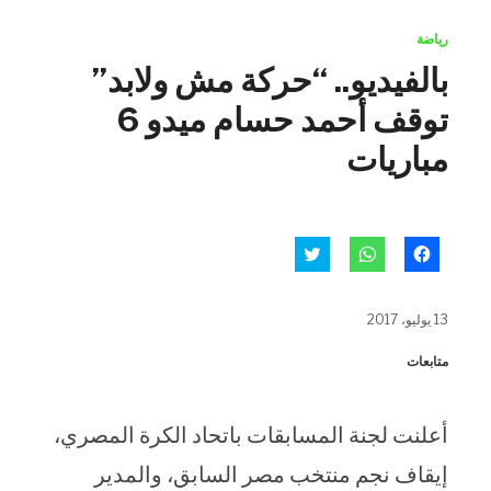
رياضة
بالفيديو.. “حركة مش ولابد”
توقف أحمد حسام ميدو 6
مباريات
انقر
انقر
اضغط
للمشاركة
للمشاركة
للمشاركة
على
على
على
فيسبوك
WhatsApp
تويتر
(فتح
(فتح
(فتح
13 يوليو، 2017
في
في
في
نافذة
نافذة
نافذة
جديدة)
جديدة)
جديدة)
متابعات
أعلنت لجنة المسابقات باتحاد الكرة المصري،
إيقاف نجم منتخب مصر السابق، والمدير