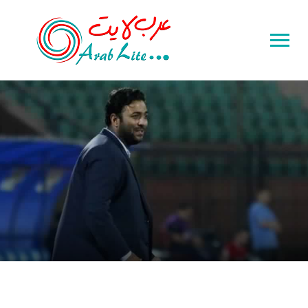
Toggle
sidebar
&
navigation