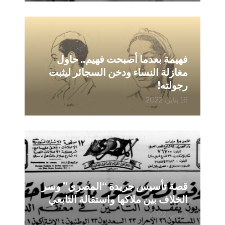
فهيمة بعدما أصبحت فهيم.. حاول
مغازلة النساء ودخن السجائر ليثبت
رجولته!
16 يناير، 2022
قصة تأسيس جريدة “المصري” وسر
الخلاف بين ملاكها واستقالة التابعي
3 يناير، 2022