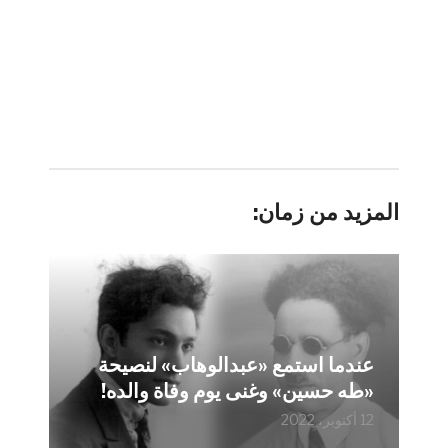
المزيد من زمان:
عندما استمع «عبدالوهاب» لنصيحة
«طه حسين» وغنى يوم وفاة والده!
12 أكتوبر، 2022