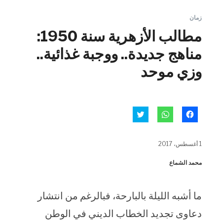
زمان
مطالب الأزهرية سنة 1950:
مناهج جديدة.. ووجبة غذائية..
وزي موحد
انقر
انقر
اضغط
للمشاركة
للمشاركة
للمشاركة
على
على
على
فيسبوك
WhatsApp
تويتر
(فتح
(فتح
(فتح
1 أغسطس، 2017
في
في
في
نافذة
نافذة
نافذة
جديدة)
جديدة)
جديدة)
محمد الشماع
ما أشبه الليلة بالبارحة، فبالرغم من انتشار
دعاوى تجديد الخطاب الديني في الوطن