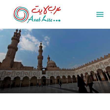
Toggle
sidebar
&
navigation