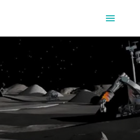
Toggle
sidebar
&
navigation