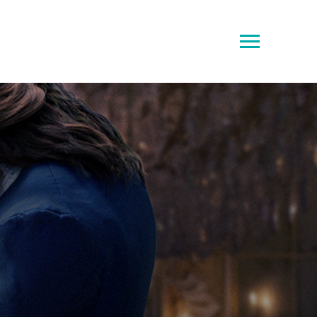
Toggle
sidebar
&
navigation