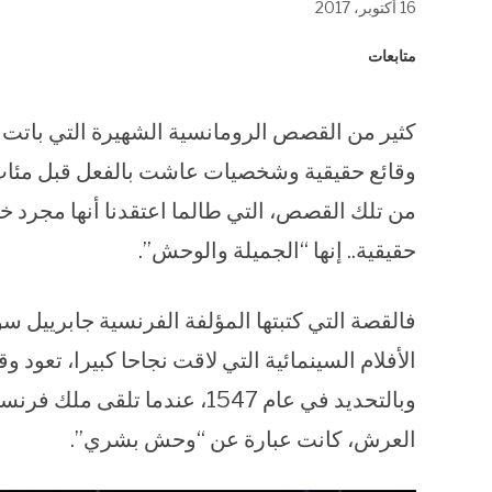
16 أكتوبر، 2017
في
في
في
نافذة
نافذة
نافذة
جديدة)
جديدة)
جديدة)
متابعات
كثير من القصص الرومانسية الشهيرة التي بات
وقائع حقيقية وشخصيات عاشت بالفعل قبل مئات 
من تلك القصص، التي طالما اعتقدنا أنها مجرد 
حقيقية.. إنها “الجميلة والوحش”.
الأفلام السينمائية التي لاقت نجاحا كبيرا، تعود وقا
وبالتحديد في عام 1547، عندما
العرش، كانت عبارة عن “وحش بشري”.