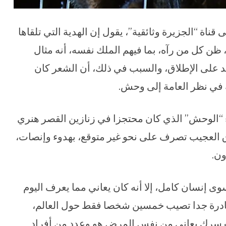
 قناة “الجزيرة وثائقية”، يقول إن الهدية التي تلقاها
ظن كل من رآه، بما فيهم الملك نفسه، أنه مثال
 على الإطلاق، والسبب في ذلك، أن الشعر كان
 في نظر العامة إلى وحش.
اء “الوحش” الذي كان محتجزا في زنازين القصر هنري
 العجيب تصرف على نحو غير متوقع، بهدوء وإنصات،
ون.
وى إنسان كامل، إلا أنه كان يعاني مما يعرف اليوم
نادرة جدا تصيب خمسين شخصا فقط حول العالم،
 سرك يعاني من نفس المرض هو وعدد من أفراد