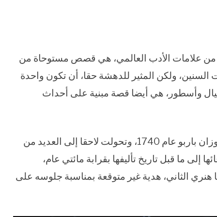
ت من علامات الأدب العالمي، هي قصص مستوحاة من
السنين، ولكن المثير للدهشة حقا، أن تكون واحدة
خيال وأسطور، هي أيضا قصة مبنية على أحداث
فالقصة التي كتبتها المؤلفة الفرنسية جابرييل سوزان باربو عام 1740، وتحولت لاحقا إلى العديد من
ئها إلى ما قبل تاريخ تأليفها بقرابة مائتي عام،
 تلقى ملك فرنسا هنري الثاني، هدية غير متوقعة بمناسبة جلوسه على