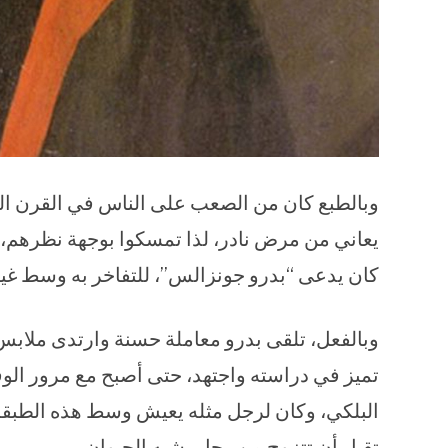
وبالطبع كان من الصعب على الناس في القرن 
يعاني من مرض نادر، لذا تمسكوا بوجهة نظرهم
كان يدعى “بدرو جونزالس”، للتفاخر به وسط غير
وبالفعل، تلقى بدرو معاملة حسنة وارتدى ملابس أن
تميز في دراسته واجتهد، حتى أصبح مع مرور الوقت
البلكي، وكان لرجل مثله يعيش وسط هذه الطبقة
تقبل أن تتزوج من رجل يشبه الحيوان.