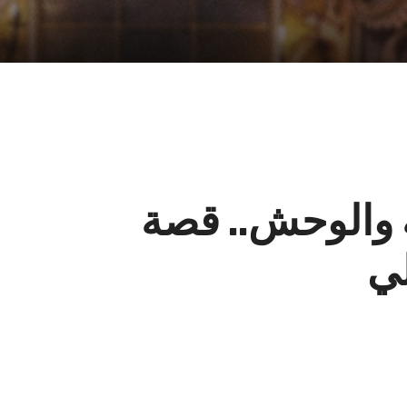
ة والوحش.. قصة
لي