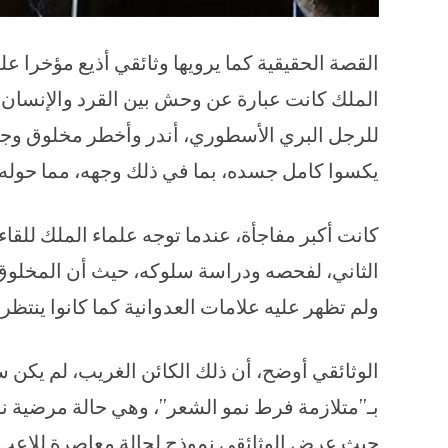
القصة الحقيقية كما يرويها وثائقي أذيع مؤخرا على
الملك كانت عبارة عن وحش بين القرد والإنسان، 
للرجل البري الأسطوري، أندر وأخطر مخلوق وجد
يكسوا كامل جسده، بما في ذلك وجهه، مما حوله
كانت أكبر مفاجأة، عندما توجه علماء الملك للق
الثاني، لفحصه ودراسة سلوكه، حيث أن المخلوق
ولم تظهر عليه علامات العدوانية كما كانوا ينتظر
الوثائقي أوضح، أن ذلك الكائن الغريب، لم يكن س
بـ”متلازمة فرط نمو الشعر”، وهي حالة مرضية 
حيث عرض الوثائقي نموذج لحالة معاصرة للاعب