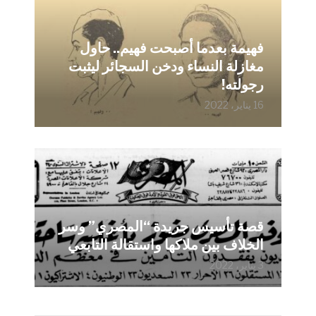
فهيمة بعدما أصبحت فهيم.. حاول
مغازلة النساء ودخن السجائر ليثبت
رجولته!
16 يناير، 2022
قصة تأسيس جريدة “المصري” وسر
الخلاف بين ملاكها واستقالة التابعي
3 يناير، 2022