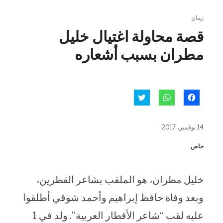
زمان
قصة محاولة اغتيال خليل
مطران بسبب أشعاره
انقر
انقر
اضغط
للمشاركة
للمشاركة
للمشاركة
على
على
على
فيسبوك
WhatsApp
تويتر
(فتح
(فتح
(فتح
14 نوفمبر، 2017
في
في
في
نافذة
نافذة
نافذة
جديدة)
جديدة)
جديدة)
خاص
خليل مطران، هو الملقب بشاعر القطرين،
وبعد وفاة حافظ إبراهيم وأحمد شوقي أطلقوا
عليه لقب “شاعر الأقطار العربية”. ولد في 1