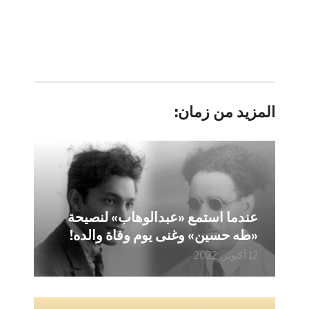
المزيد من زمان:
عندما استمع «عبدالوهاب» لنصيحة
«طه حسين» وغنى يوم وفاة والده!
12 أكتوبر، 2022