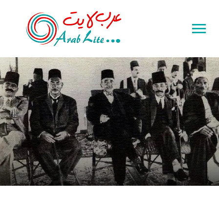
Toggle
sidebar
&
navigation