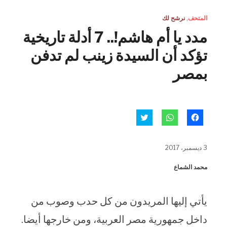
المتحف
,
نرشح لك
مدد يا أم هاشم!.. 7 أدلة تاريخية
تؤكد أن السيدة زينب لم تدفن
بمصر
انقر
انقر
اضغط
للمشاركة
للمشاركة
للمشاركة
على
على
على
فيسبوك
WhatsApp
تويتر
(فتح
(فتح
(فتح
3 ديسمبر، 2017
في
في
في
نافذة
نافذة
نافذة
جديدة)
جديدة)
جديدة)
محمد الشماع
يأتي إليها المريدون من كل حدب وصوب من
داخل جمهورية مصر العربية، ومن خارجها أيضا.