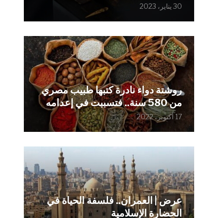
30 يناير، 2023
روشتة دواء نادرة كتبها طبيب مصري
من 580 سنة.. فتسببت في إعدامه
17 أكتوبر، 2022
عرض | العمران.. فلسفة الحياة في
الحضارة الإسلامية