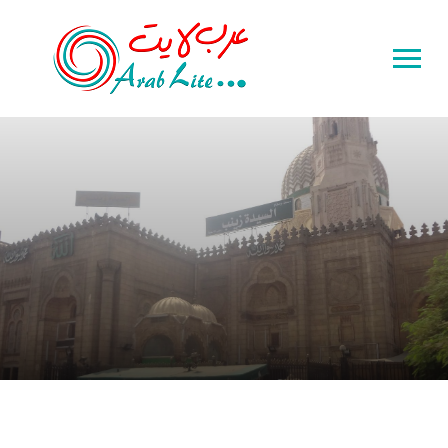
Toggle
sidebar
&
navigation