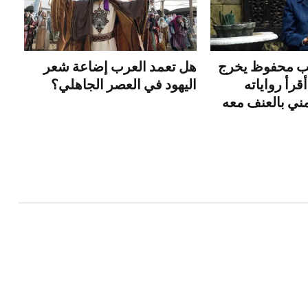
يب محفوظ يخرج
هل تعمد العرب إضاعة شعر
قرأ رواياته
اليهود في العصر الجاهلي؟
ني بالعنف معه