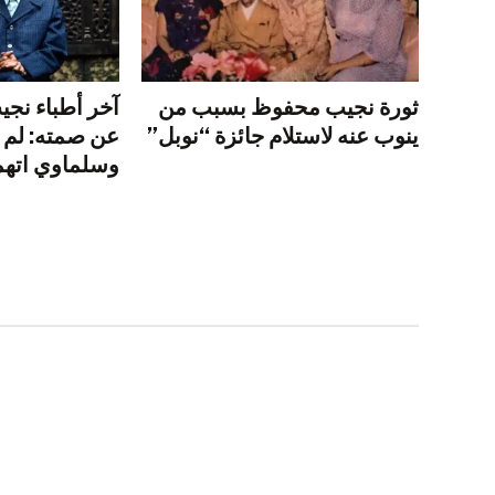
ثورة نجيب محفوظ بسبب من
آخر أطباء نج
ينوب عنه لاستلام جائزة “نوبل”
عن صمته: لم أ
وسلماوي اتهم