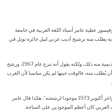
صل إلى منزل البروفيسور عطية عامر أستاذ اللغة العربية في جامعة
ة يطلب منه ترشيح أديب عربي لنيل جائزة نوبل في
كانت هذه هي المرة الأولى التي تطلب فيها الأكاديمية منه ذلك، ولكنه يقول أنه تبرع عام 1967، ورشح
 يُطلب منه، فالوقت حينها لم يكن مناسبا لأن الغرب
“رشحت محفوظ، ولو كان طه حسين المتوفى أواخر أكتوبر 1973 موجودا لرشحته”. هكذا قال عامر
ب العربي كان أعظم الموجودين على الساحة.