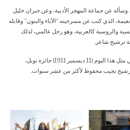
 وسأله عن جماعة المهجر الأدبية، وعن جبران خليل
عيمة، الذي كتب عن مسرحيته “الآباء والبنون” وقابله
نسية والروسية كالعربية، وهو رجل عالمي، لذلك
ة ترشيح شاعر.
في العام 1988 اقتنص نجيب محفوظ المولود في مثل هذا اليوم (11 ديسمبر 1911) جائزة نوبل،
ترشيح نجيب محفوظ لأكثر من عشر سنوات.