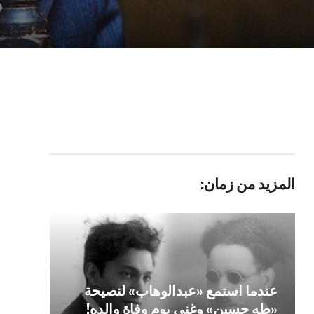
المزيد من زمان:
عندما استمع «عبدالوهاب» لنصيحة
«طه حسين» وغنى يوم وفاة والده!