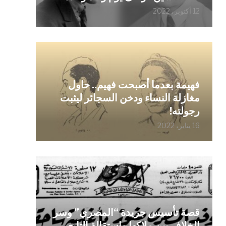
12 أكتوبر، 2022
فهيمة بعدما أصبحت فهيم.. حاول
مغازلة النساء ودخن السجائر ليثبت
رجولته!
16 يناير، 2022
قصة تأسيس جريدة “المصري” وسر
الخلاف بين ملاكها واستقالة التابعي