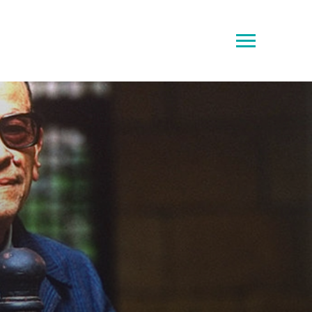
Toggle
sidebar
&
navigation