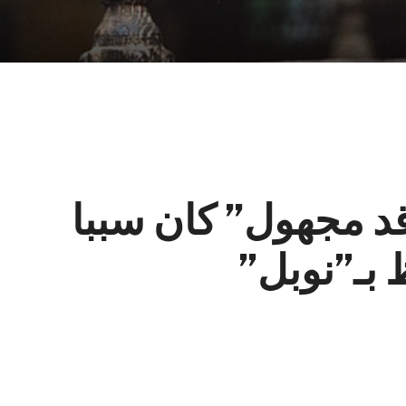
قد مجهول” كان سببا
بـ”نوبل”