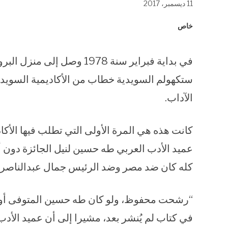
11 ديسمبر، 2017
في
في
في
نافذة
نافذة
نافذة
جديدة)
جديدة)
جديدة)
خاص
في بداية فبراير سنة 1978 و
ستكهولم السويدية خطاب من الأكاديمية السويدي
الآداب.
عميد الأدب العربي طه حسين لنيل الجائزة دون أن
كله كان ضد مصر وضد الرئيس جمال عبدالناصر.
في كتاب لم يُنشر بعد، مشيرا إلى أن عميد الأد