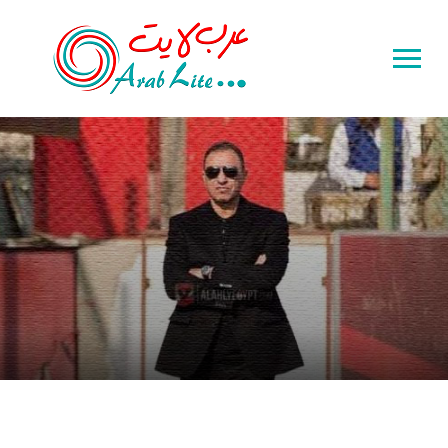
Toggle
sidebar
&
navigation