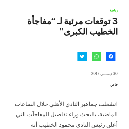
رياضة
3 توقعات مرئية لـ “مفاجأة
الخطيب الكبرى”
انقر
انقر
اضغط
للمشاركة
للمشاركة
للمشاركة
على
على
على
فيسبوك
WhatsApp
تويتر
(فتح
(فتح
(فتح
30 ديسمبر، 2017
في
في
في
نافذة
نافذة
نافذة
جديدة)
جديدة)
جديدة)
خاص
انشغلت جماهير النادي الأهلي خلال الساعات
الماضية، بالبحث وراء تفاصيل المفاجآت التي
أعلن رئيس النادي محمود الخطيب أنه