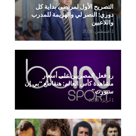
التصريح الأول لمرتضى بداية كل
دوري: النصر لي والهزيمة للمدرب
واللاعبين
1 أغسطس، 2018
رد فعل المصريين على أسعار
مشاهدة كأس العالم: هنقاطع “بي إن
سبورت”
1 أبريل، 2018