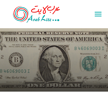
Toggle
sidebar
&
navigation