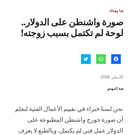
هنا وهناك
صورة واشنطن على الدولار..
لوحة لم تكتمل بسبب زوجته!
انقر
انقر
اضغط
للمشاركة
للمشاركة
للمشاركة
على
على
على
فيسبوك
WhatsApp
تويتر
(فتح
(فتح
(فتح
22 يناير، 2018
في
في
في
نافذة
نافذة
نافذة
جديدة)
جديدة)
جديدة)
هبة المهدي
نحن لسنا خبراء في تقييم الأعمال الفنية لنعلم
أن صورة جورج واشنطن المطبوعة على
الدولار عمل فني لم يكتمل، وبالطبع لا يعرف