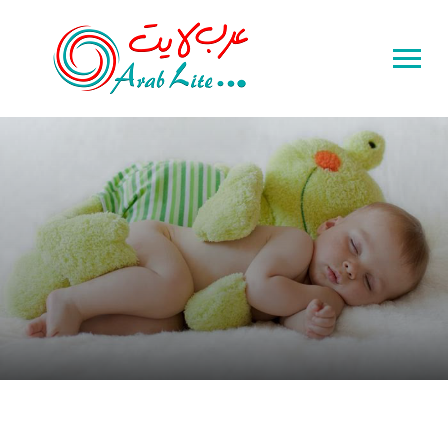
Toggle
sidebar
&
navigation