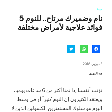
حياة
نام وضميرك مرتاح.. للنوم 5
فوائد علاجية لأمراض مختلفة
انقر
انقر
اضغط
للمشاركة
للمشاركة
للمشاركة
على
على
على
فيسبوك
WhatsApp
تويتر
(فتح
(فتح
(فتح
2 فبراير، 2018
في
في
في
نافذة
نافذة
نافذة
جديدة)
جديدة)
جديدة)
هبة المهدي
نؤنب أنفسنا إذا نمنا أكثر من 6 ساعات يوميا،
ويعتقد الكثيرون إن النوم كثيراً أو في وسط
اليوم هو سلوك المستهترين الكسولين الذين لا