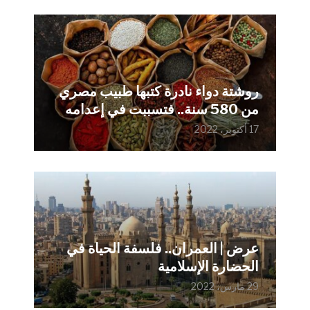
روشتة دواء نادرة كتبها طبيب مصري
من 580 سنة.. فتسببت في إعدامه
17 أكتوبر، 2022
عرض | العمران.. فلسفة الحياة في
الحضارة الإسلامية
29 مارس، 2022