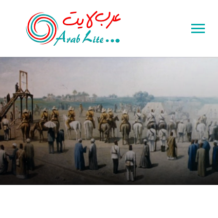
Toggle
sidebar
&
navigation