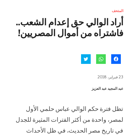
المتحف
أراد الوالي حق إعدام الشعب..
فاشتراه من أموال المصريين!
انقر
انقر
اضغط
للمشاركة
للمشاركة
للمشاركة
على
على
على
فيسبوك
WhatsApp
تويتر
(فتح
(فتح
(فتح
23 فبراير، 2018
في
في
في
نافذة
نافذة
نافذة
جديدة)
جديدة)
جديدة)
عبد المجيد عبد العزيز
تظل فترة حكم الوالي عباس حلمي الأول
لمصر، واحدة من أكثر الفترات المثيرة للجدل
في تاريخ مصر الحديث، في ظل الأحداث