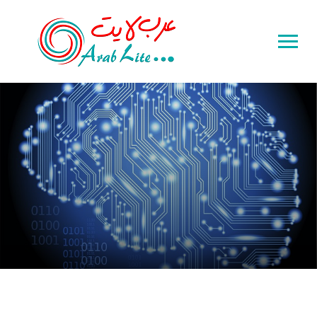
Toggle
sidebar
&
navigation