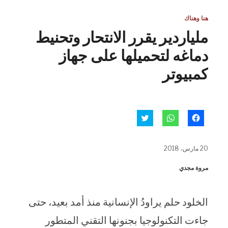
هنا وهناك
ملياردير يقرر الانتحار وتحنيط
دماغه لتحميلها على جهاز
كمبيوتر
انقر
انقر
اضغط
للمشاركة
للمشاركة
للمشاركة
على
على
على
فيسبوك
WhatsApp
تويتر
(فتح
(فتح
(فتح
20 مارس، 2018
في
في
في
نافذة
نافذة
نافذة
جديدة)
جديدة)
جديدة)
مروة مجدي
الخلود حلم يراودُ الإنسانية منذ أمد بعيد، حتى
جاءت التكنولوجيا بجنونها التقني المتطور