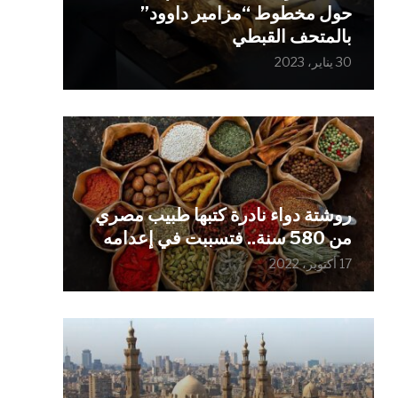
حول مخطوط “مزامير داوود”
بالمتحف القبطي
30 يناير، 2023
روشتة دواء نادرة كتبها طبيب مصري
من 580 سنة.. فتسببت في إعدامه
17 أكتوبر، 2022