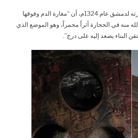
أما الرحالة ابن بطوطة المغربي وصفها خلال زيارته لدمشق عام 1324م، أن “مغارة الدم وفوقها
لله منه في الحجارة أثراً محمراً، وهو الموضع الذي
قن البناء يصعد إليه على درج”.