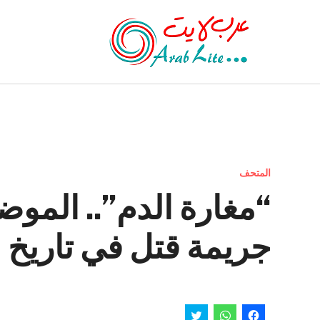
المتحف
“مغارة الدم”.. الموض
جريمة قتل في تاريخ 
انقر
انقر
اضغط