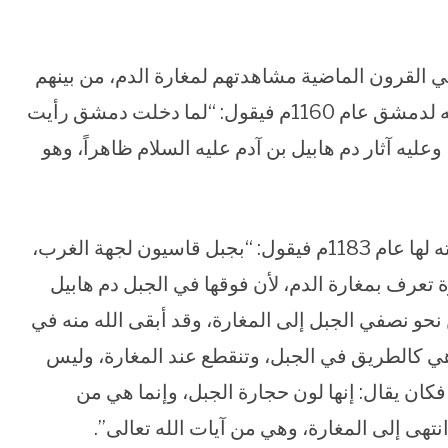
 القرون الماضية مشاهدتهم لمغارة الدم، من بينهم
أبو حامد الغرناطي الذي وصف المكان في زيارته لدمشق عام 1160م فيقول: “لما دخلت دمشق رأيت
وعليه آثار دم هابيل بن آدم عليه السلام ظاهراً، وهو
بينما يصف ابن جبير الأندلسي المغارة خلال زيارته لها عام 1183م فيقول: “بجبل قاسيون لجهة الغرب،
ة تعرف بمغارة الدم، لأن فوقها في الجبل دم هابيل
 نحو نصفي الجبل إلى المغارة، وقد أبقى الله منه في
وهي كالطريق في الجبل، وتنقطع عند المغارة، وليس
فكان يقال: إنها لون حجارة الجبل، وإنما هي من
نتهى إلى المغارة، وهي من آيات الله تعالى”.