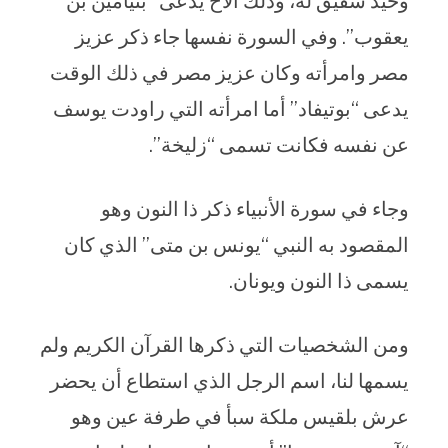
وحيد شقيق له، وذلك الأخ يدعى “بنيامين بن
يعقوب”. وفي السورة نفسها جاء ذكر عزيز
مصر وامرأته وكان عزيز مصر في ذلك الوقت
يدعى “بوتيفاد” أما امرأته التي راودت يوسف
عن نفسه فكانت تسمى “زليخة”.
وجاء في سورة الأنبياء ذكر ذا النون وهو
المقصود به النبي “يونس بن متى” الذي كان
يسمى ذا النون ويونان.
ومن الشخصيات التي ذكرها القرآن الكريم ولم
يسمها لنا، اسم الرجل الذي استطاع أن يحضر
عرش بلقيس ملكة سبأ في طرفة عين وهو