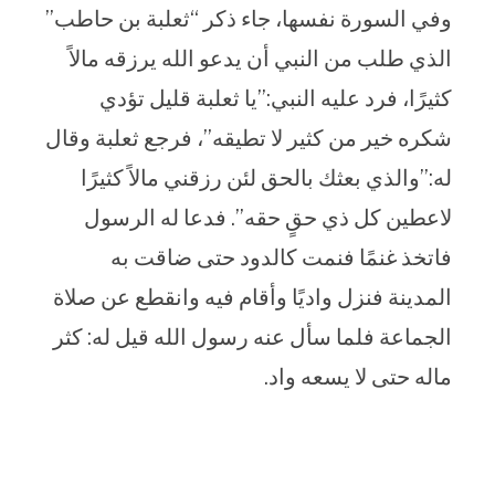
وفي السورة نفسها، جاء ذكر “ثعلبة بن حاطب”
الذي طلب من النبي أن يدعو الله يرزقه مالاً
كثيرًا، فرد عليه النبي:”يا ثعلبة قليل تؤدي
شكره خير من كثير لا تطيقه”، فرجع ثعلبة وقال
له:”والذي بعثك بالحق لئن رزقني مالاً كثيرًا
لاعطين كل ذي حقٍ حقه”. فدعا له الرسول
فاتخذ غنمًا فنمت كالدود حتى ضاقت به
المدينة فنزل واديًا وأقام فيه وانقطع عن صلاة
الجماعة فلما سأل عنه رسول الله قيل له: كثر
ماله حتى لا يسعه واد.