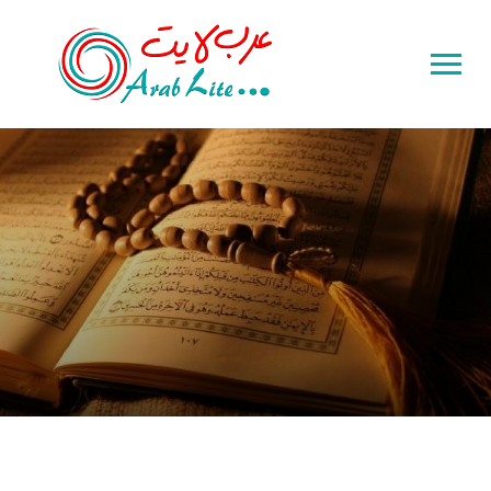
Toggle
sidebar
&
navigation