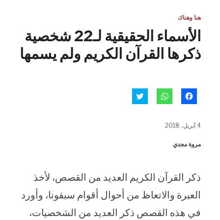
هنا وهناك
الأسماء الحقيقية لـ22 شخصية
ذكرها القرآن الكريم ولم يسمها
انقر
انقر
اضغط
للمشاركة
للمشاركة
للمشاركة
على
على
على
فيسبوك
WhatsApp
تويتر
(فتح
(فتح
(فتح
4 أبريل، 2018
في
في
في
نافذة
نافذة
نافذة
جديدة)
جديدة)
جديدة)
مروة مجدي
ذكر القرآن الكريم العديد من القصص، لأخذ
العبرة والاتعاظ من أحوال أقوام سبقونا، وأورد
في هذه القصص ذكر العديد من الشخصيات،