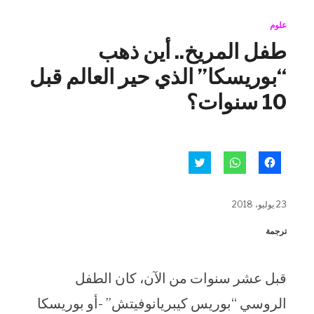
علوم
طفل المريخ.. أين ذهب
“بوريسكا” الذي حير العالم قبل
10 سنوات؟
انقر
انقر
اضغط
للمشاركة
للمشاركة
للمشاركة
على
على
على
فيسبوك
WhatsApp
تويتر
(فتح
(فتح
(فتح
23 يوليو، 2018
في
في
في
نافذة
نافذة
نافذة
جديدة)
جديدة)
جديدة)
ترجمة
قبل عشر سنوات من الآن، كان الطفل
الروسي “بوريس كيبريانوفيتش” -أو بوريسكا