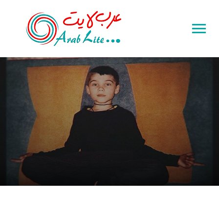
Toggle
sidebar
&
navigation