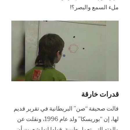
ملء السمع والبصر؟!
قدرات خارقة
قالت صحيفة “صن” البريطانية في تقرير قديم
لها، إن “بوريسكا” ولد عام 1996، ونقلت عن
والدته التي تعمل طبيبة، قولها إنها شعرت أن