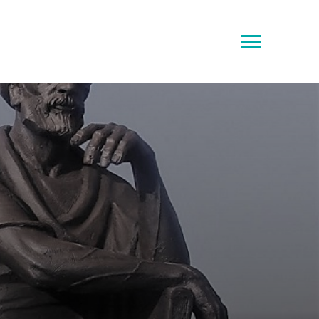
Toggle
sidebar
&
navigation