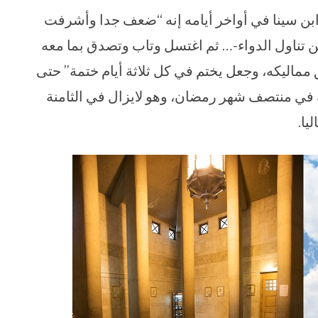
ابن سينا في أواخر أيامه إنه “ضعف جدا وأشرفت
ن تناول الدواء-… ثم اغتسل وتاب وتصدق بما معه
مماليكه، وجعل يختم في كل ثلاثة أيام ختمة” حتى
 في شهر يونيو من عام 1037 ميلادية في منتصف شهر رمضان، وهو لايزال في الثامنة
يا.