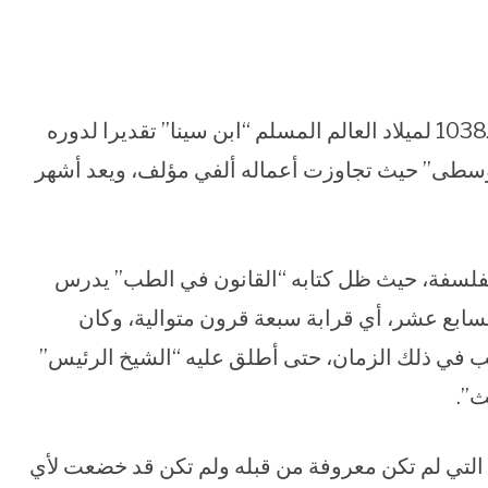
احتفل محرك البحث الشهير “جوجل” بالذكرى الـ1038 لميلاد العالم المسلم “ابن سينا” تقديرا لدوره
الوسطى” حيث تجاوزت أعماله ألفي مؤلف، ويعد أشهر
الفلسفة، حيث ظل كتابه “القانون في الطب” يدرس
ابع عشر، أي قرابة سبعة قرون متوالية، وكان
طب في ذلك الزمان، حتى أطلق عليه “الشيخ الرئيس”
ث”.
التي لم تكن معروفة من قبله ولم تكن قد خضعت لأي