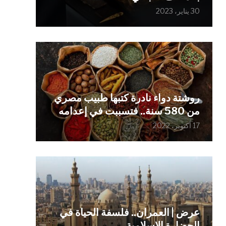
30 يناير، 2023
روشتة دواء نادرة كتبها طبيب مصري
من 580 سنة.. فتسببت في إعدامه
17 أكتوبر، 2022
عرض | العمران.. فلسفة الحياة في
الحضارة الإسلامية