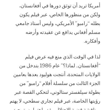
أمريكا تريد أن توثق دورها في أفغانستان،
ولكن من منظورها الخاص، عبر فيلم يكون
بطله “رامبو” الأمريكي، وليس أستاذ جامعي
مسلم أفغاني يدافع عن عقيدته وأرضه
وأفكاره.
لذا في الوقت الذي منع فيه عرض فيلم
“أفغانستان.. لماذا؟” عام 1986 بتدخل من
الولايات المتحدة، أنتجت هوليود بعدها بعامين
الجزء الثالث من سلسلة أفلام “رامبو” من
بطولة سيلفستر ستالوني، لتحكي القصة عبر
رؤيتها الخاصة، عبر فيلم تجاري سطحي، لا يهتم
بمناقشة قضية الاحتلال، بقدر اهتمامه بتمجيد