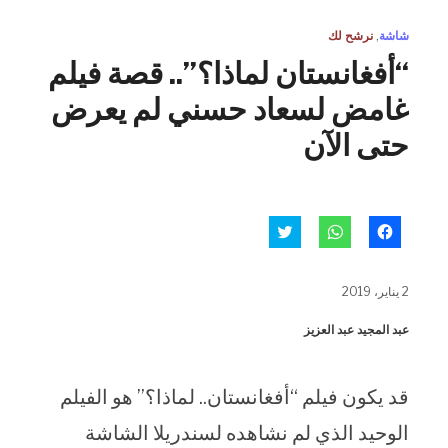
شاشة
,
نرشح لك
“أفغانستان لماذا؟”.. قصة فيلم
غامض لسعاد حسني لم يعرض
حتى الآن
انقر
انقر
اضغط
للمشاركة
للمشاركة
للمشاركة
على
على
على
فيسبوك
WhatsApp
تويتر
(فتح
(فتح
(فتح
2 يناير، 2019
في
في
في
نافذة
نافذة
نافذة
جديدة)
جديدة)
جديدة)
عبد المجيد عبد العزيز
قد يكون فيلم “أفغانستان.. لماذا؟” هو الفيلم
الوحيد الذي لم نشاهده لسندريلا الشاشة