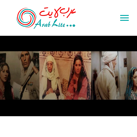
Toggle
sidebar
&
navigation