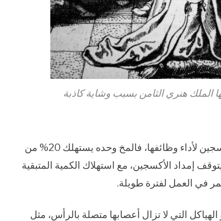
ا الملك هنري الثامن بسبب وشاية كاذبة
فالدماغ وكافة أجهزة الجسم الأخرى، تحتاج للأكسجين لأداء وظائفها، فالمخ وحده يستهلك 20% من
توقف إمداد الأكسجين، مع استهلاك الكمية المتبقية
مر في العمل لفترة طويلة.
الهياكل التي لا تزال أعصابها متصلة بالرأس، مثل