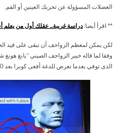
العضلات المسؤولة عن تحريك العينين أو الفم.
** اقرأ أيضا:
دراسة غريبة.. عقلك أول من يعلم أ
لكن يمكن لمعظم الزواحف أن تبقى على قيد الحي
وفقا لما قاله خبير الزواحف الصيني “يانغ هونغ ش
الذى توفي بعدما تعرض للدغة أفعى كوبرا بعد 20 دقيقة من قطع رأسها عندما كان يعدها للطهو.