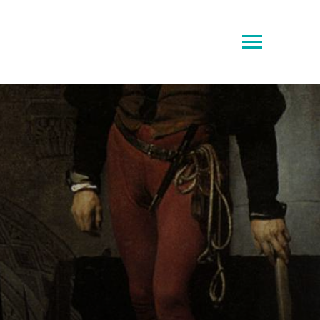
Toggle
sidebar
&
navigation