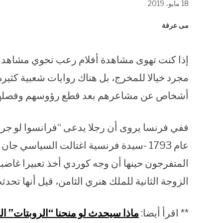
18 مايو، 2019
في
في
في
نافذة
نافذة
نافذة
جديدة)
جديدة)
جديدة)
مى عرفة
إذا كنت تهوى مشاهدة أفلام رعب تحوي مشاهد ل
مجرد خيالا للمخرج، بل هناك روايات شعبية كثير
أشخاص عن مشاعرهم بعد قطع رؤوسهم وفصلها
ففي فرنسا يروى أن رجلا يدعى “فرانسوا لو جر
عام 1793 -سيدة فرنسية اغتالت السياسي ج
المتفرجون حينها أن وجه كوردي أخذ تعبيرا غاضبا
الزوجة الثانية للملك هنري الثامن، قيل أنها تحدثت ب
** اقرأ أيضا:
ماذا سيحدث لو منحنا “الروبتات” ا