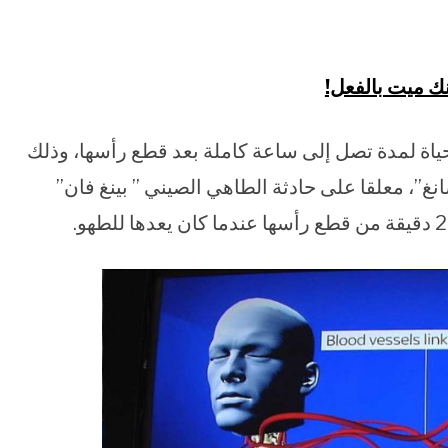
نك ميت بالفعل!
اة لمدة تصل إلى ساعة كاملة بعد قطع رأسها، وذلك
انغ”، معلقا على حادثة الطاهي الصيني ” بينغ فان”