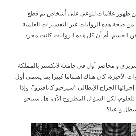
ثت عن ظهور علامات للوعي على أشخاص تم قطع
من صحة هذه الروايات عبر التفسيرات العلمية
 عن الجسم، أم أن كل هذه الروايات كانت مجرد
لسريري و محاضر أول في جامعة لانكستر بالمملكة
News، إنه خلال السنوات الأخيرة، كان هناك اهتماما كبيرا بما يسمى أول
رائها الجراح الإيطالي “سيرجيو كانافيرو”، وإذا
ة للعلوم، لكن السؤال المطروح الآن، هل سينجو
سيظل واعيا؟