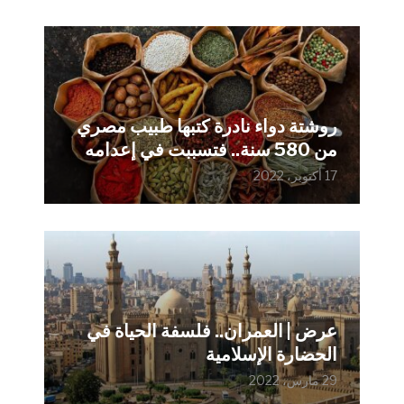
روشتة دواء نادرة كتبها طبيب مصري
من 580 سنة.. فتسببت في إعدامه
17 أكتوبر، 2022
عرض | العمران.. فلسفة الحياة في
الحضارة الإسلامية
29 مارس، 2022