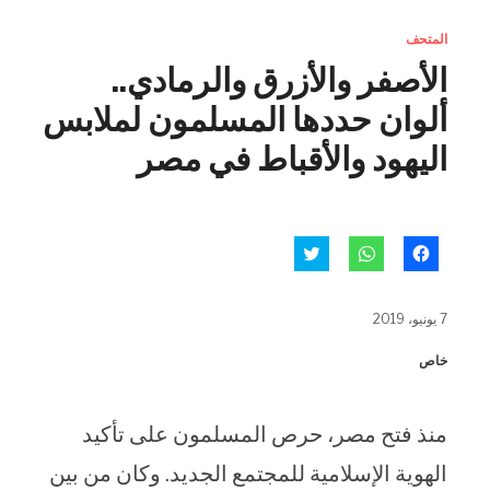
المتحف
الأصفر والأزرق والرمادي..
ألوان حددها المسلمون لملابس
اليهود والأقباط في مصر
انقر
انقر
اضغط
للمشاركة
للمشاركة
للمشاركة
على
على
على
فيسبوك
WhatsApp
تويتر
(فتح
(فتح
(فتح
7 يونيو، 2019
في
في
في
نافذة
نافذة
نافذة
جديدة)
جديدة)
جديدة)
خاص
منذ فتح مصر، حرص المسلمون على تأكيد
الهوية الإسلامية للمجتمع الجديد. وكان من بين