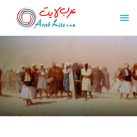
Toggle
sidebar
&
navigation