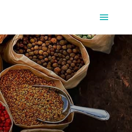
Toggle
sidebar
&
navigation