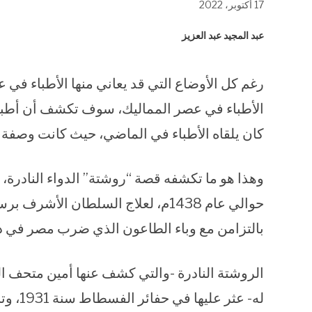
17 أكتوبر، 2022
في
في
في
نافذة
نافذة
نافذة
جديدة)
جديدة)
جديدة)
عبد المجيد عبد العزيز
رغم كل الأوضاع التي قد يعاني منها الأطباء في
الأطباء في عصر المماليك، سوف تكشف أن أطبائنا
كان يلقاه الأطباء في الماضي، حيث كانت وصفة دو
وهذا هو ما تكشفه قصة “روشتة” الدواء النادرة
حوالي عام 1438م، لعلاج السلطان ا
بالتزامن مع وباء الطاعون الذي ضرب مصر في ذ
الروشتة النادرة -والتي كشف عنها أمين متحف 
له- عث