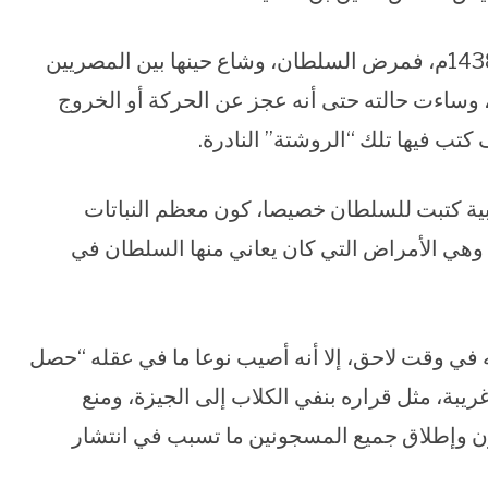
وفي آخر دولة برسباي، وقع طاعون شهير سنة 1438م، فمرض السلطان، وشاع حينها بين المصريين
”، وساءت حالته حتى أنه عجز عن الحركة أو الخروج
كتب فيها تلك “الروشتة” النادرة.
ية كتبت للسلطان خصيصا، كون معظم النباتات
ا، وهي الأمراض التي كان يعاني منها السلطان في
 في وقت لاحق، إلا أنه أصيب نوعا ما في عقله “حصل
ريبة، مثل قراره بنفي الكلاب إلى الجيزة، ومنع
ون وإطلاق جميع المسجونين ما تسبب في انتشار