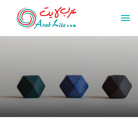
Toggle
sidebar
&
navigation