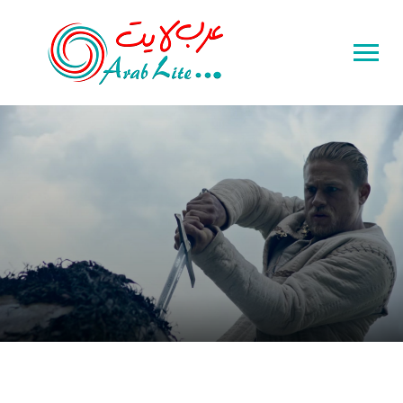
Toggle
sidebar
&
navigation