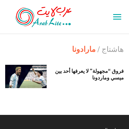
Toggle
sidebar
&
navigation
هاشتاج /
مارادونا
فروق “مجهولة” لا يعرفها أحد بين
ميسي وماردونا