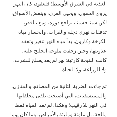
العذبة في الشرق الأوسط؛ فلعقود، كان النهر
يروي الحقول، ويحيي القرى، وينعش الأسواق،
لكن شيئا فشيئا، تراجع دوره، ومع تناقص
تدفقات نهري دجلة والفرات، وانحسار مياه
الكرخة وكارون، بدأ مياه النهر تتغير وتفقد
عذوبتها، وحين زحفت ملوحة الخليج عليه،
كانت النتيجة كارثية: نهر لم يعد يصلح للشرب،
ولا للزراعة، ولا للحياة.
ثم جاءت الضربة الثانية من المصانع، والمنازل،
والمستشفيات، التي أصبحت تلقى مخلفاتها
في النهر بلا رقيب؛ وهكذا، لم تعد المياه فقط
مالحة، بل ملوثة ومليئة بالأمراض، وما كان يوما