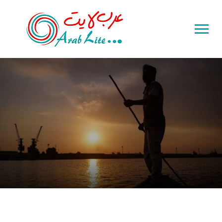
Toggle
sidebar
&
navigation