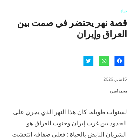
حياة
قصة نهر يحتضر في صمت بين
العراق وإيران
انقر
انقر
اضغط
للمشاركة
للمشاركة
للمشاركة
على
على
على
فيسبوك
WhatsApp
تويتر
(فتح
(فتح
(فتح
15 يناير، 2026
في
في
في
نافذة
نافذة
نافذة
جديدة)
جديدة)
جديدة)
محمد أميره
لسنوات طويلة، كان هذا النهر الذي يجري على
الحدود بين غرب إيران وجنوب العراق هو
الشريان النابض بالحياة ؛ فعلى ضفافه انتعشت