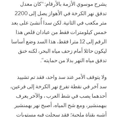
يشرح موسوي الأزمة بالأرقام: “كان معدل
تدفق نهر الكرخة في الأهواز يصل إلى 2200
متر مكعب في الثانية. لكن سدا أُنشئ على بعد
خمس كيلومترات فقط من عبادان قلص هذا
الرقم إلى 12 مترا فقط، هذا السد وضع أساسا
ليكون حائلا أمام زحف مياه البحر، لكنه خنق
تدفق مياه النهر بدلا من حمايته”.
ولا يتوقف الأمر عند سد واحد، فقد تم تشييد
سد آخر في نقطة تفرع نهر الكرخة إلى فرعين،
أحدهما يصب في شط العرب ، والآخر يعرف
ببهمنشير، ومع شح المياه، أصبح نهر بهمنشير
أشبه بقناة ملحية؛ فقد سجلت فيه مستويات