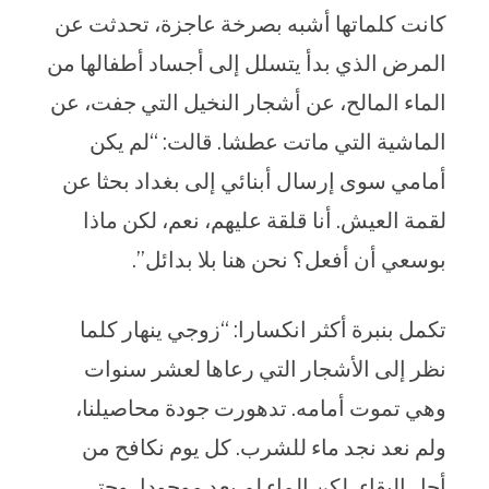
كانت كلماتها أشبه بصرخة عاجزة، تحدثت عن
المرض الذي بدأ يتسلل إلى أجساد أطفالها من
الماء المالح، عن أشجار النخيل التي جفت، عن
الماشية التي ماتت عطشا. قالت: “لم يكن
أمامي سوى إرسال أبنائي إلى بغداد بحثا عن
لقمة العيش. أنا قلقة عليهم، نعم، لكن ماذا
بوسعي أن أفعل؟ نحن هنا بلا بدائل”.
تكمل بنبرة أكثر انكسارا: “زوجي ينهار كلما
نظر إلى الأشجار التي رعاها لعشر سنوات
وهي تموت أمامه. تدهورت جودة محاصيلنا،
ولم نعد نجد ماء للشرب. كل يوم نكافح من
أجل البقاء، لكن الماء لم يعد موجودا، وحتى