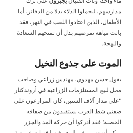
ماء واحد، وبات الفتيان
يجبرون
على ترك
مدارسهم، ليحملوا الدلاء بدلا من الدفاتر، أما
الأطفال، الذين اعتادوا اللعب في النهر، فقد
باتت مياهه تمرضهم بدل أن تمنحهم السعادة
والبهجة.
الموت على جذوع النخيل
يقول حسن مهدوي، مهندس زراعي وصاحب
محل لبيع المستلزمات الزراعية في أروندكنار:
“على مدار آلاف السنين، كان المزارعون على
ضفتي شط العرب يستفيدون من ضفافه
الخصبة؛ فقد أدركوا أن حركة المد والجزر
يمكن أن تسهم في الري، فبنوا قنوات عمودية