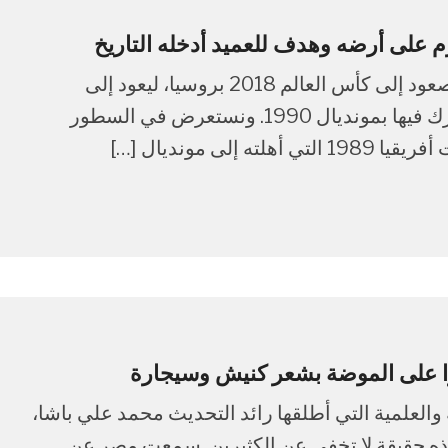
بات المنتخب المصري قاب قوسين أو أدنى من الصعود إلى كأس العالم 2018 بروسيا، ليعود إلى
المونديال بعد غياب دام 27 عاما، منذ آخر مرة شارك فيها بمونديال 1990. ونستعرض في السطور
ى مونديال […]
ا على الموضة بشعر كنيش وسيجارة
ة والعلمية التي أطلقها رائد التحديث محمد علي باشا،
ه حقيقة لا تخفى عن الكثيرين. سمعت مصر عن