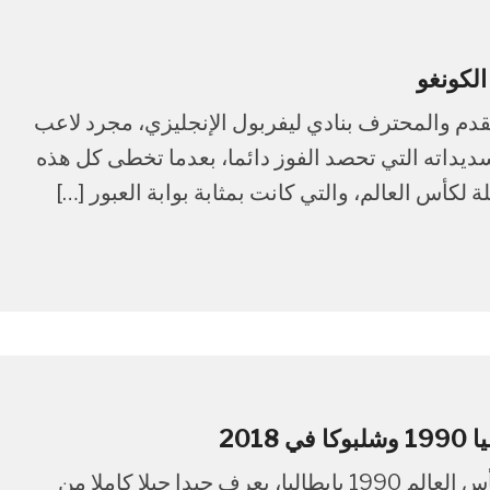
دم والمحترف بنادي ليفربول الإنجليزي، مجرد لاعب
سديداته التي تحصد الفوز دائما، بعدما تخطى كل هذه
لكأس العالم، والتي كانت بمثابة بوابة العبور […]
201
الجيل الذي عاش فرحة المصريين بالوصول إلى كأس العالم 1990 بإيطاليا، يعرف جيدا جيلا كاملا من