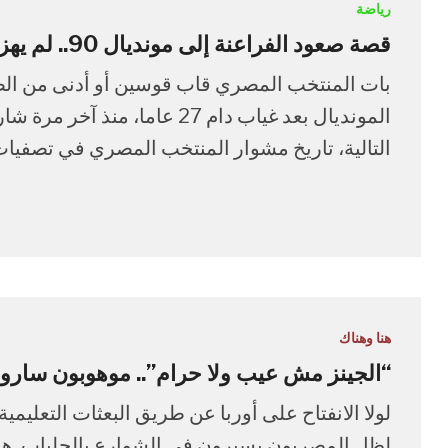
رياضة
قصة صعود الفراعنة إلى مونديال 90.. لم يهزم على أرضه وهدف للعميد أدخله التاريخ
التالية، تاريخ مشوار المنتخب المصري في تصفيات أفريقيا 1989 التي أهلته إل
هنا وهناك
“الجينز مش عيب ولا حرام”.. موهوبون سارو
لولا الانفتاح على أوربا عن طريق البعثات التعليمي
لظل المصريون يسيرون في الشوارع بالجلباب. هذ