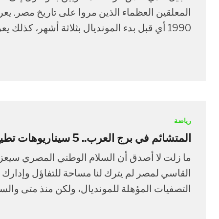
المعلقين العظماء الذين مروا على تاريخ مصر. ي
1990 أي قبل بدء المونديال بثلاثة أشهر، كذلك يعرفون الكابتن علي زيوار الذي […]
رياضة
المتشائم في برج العرب.. 5 سيناريوهات تطيح بمصر من المونديال
القاسي لمصر لم يترك لنا مساحة للتفاؤل وإدارك أ
التصفيات المؤهلة للمونديال، ولكن منذ متى والسهل سهلا ل