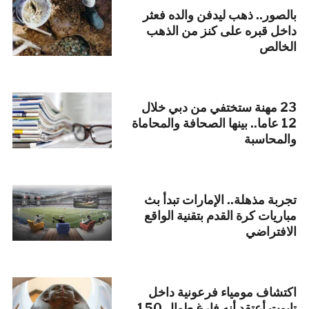
بالصور.. ذهب ليدفن والده فعثر
داخل قبره على كنز من الذهب
الخالص
23 مهنة ستختفي من دبي خلال
12 عاما.. بينها الصحافة والمحاماة
والمحاسبة
تجربة مذهلة.. الإمارات تبدأ بث
مباريات كرة القدم بتقنية الواقع
الافتراضي
اكتشاف مومياء فرعونية داخل
تابوت أعتقد أنه فارغ طوال 150