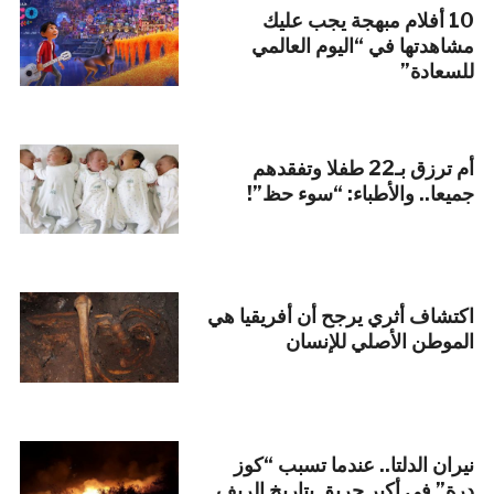
10 أفلام مبهجة يجب عليك
مشاهدتها في “اليوم العالمي
للسعادة”
أم ترزق بـ22 طفلا وتفقدهم
جميعا.. والأطباء: “سوء حظ”!
اكتشاف أثري يرجح أن أفريقيا هي
الموطن الأصلي للإنسان
نيران الدلتا.. عندما تسبب “كوز
درة” في أكبر حريق بتاريخ الريف